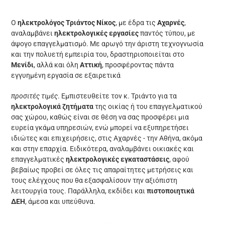
Ο
ηλεκτρολόγος Τριάντος Νίκος
, με έδρα τις
Αχαρνές
,
αναλαμβάνει
ηλεκτρολογικές εργασίες
παντός τύπου, με
άψογο επαγγελματισμό. Με αρωγό την άριστη τεχνογνωσία
και την πολυετή εμπειρία του, δραστηριοποιείται στο
Μενίδι
, αλλά και όλη
Αττική
, προσφέροντας πάντα
εγγυημένη εργασία σε εξαιρετικά
προσιτές τιμές
. Εμπιστευθείτε τον κ. Τριάντο για τα
ηλεκτρολογικά ζητήματα
της οικίας ή του επαγγελματικού
σας χώρου, καθώς είναι σε θέση να σας προσφέρει μια
ευρεία γκάμα υπηρεσιών, ενώ μπορεί να εξυπηρετήσει
ιδιώτες και επιχειρήσεις, στις Αχαρνές - την Αθήνα, ακόμα
και στην επαρχία. Ειδικότερα, αναλαμβάνει οικιακές και
επαγγελματικές
ηλεκτρολογικές εγκαταστάσεις
, αφού
βεβαίως προβεί σε όλες τις απαραίτητες μετρήσεις και
τους ελέγχους που θα εξασφαλίσουν την αξιόπιστη
λειτουργία τους. Παράλληλα, εκδίδει και
πιστοποιητικά
ΔΕΗ
, άμεσα και υπεύθυνα.